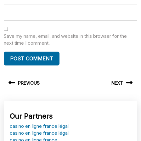
Save my name, email, and website in this browser for the
next time I comment.
Post
PREVIOUS
NEXT
navigation
Previous
Next
post:
post:
Our Partners
casino en ligne france légal
casino en ligne france légal
casino en ligne france