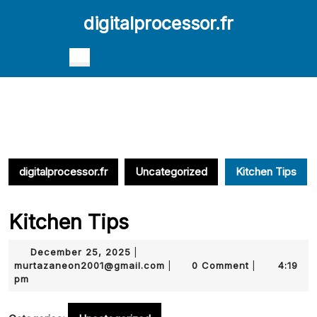
Skip
digitalprocessor.fr
to
content
Skip
Open
to
Button
content
digitalprocessor.fr
Uncategorized
Kitchen Tips
Kitchen Tips
December
December 25, 2025
|
25,
murtazaneon2001@gmail.com
murtazaneon2001@gmail.com
0 Comment
4:19
|
|
2025
pm