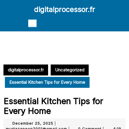
Skip
digitalprocessor.fr
to
content
Skip
Open
to
Button
content
digitalprocessor.fr
Uncategorized
Essential Kitchen Tips for Every Home
Essential Kitchen Tips for
Every Home
December
December 25, 2025
|
25,
murtazaneon2001@gmail.com
murtazaneon2001@gmail.com
0 Comment
4:19
|
|